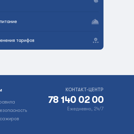
питание
енения тарифов
КОНТАКТ-ЦЕНТР
м
78 140 02 00
равила
Ежедневно, 24/7
езопасность
ссажиров