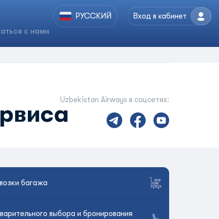
РУССКИЙ
Вход в кабинет
аться с нами
Uzbekistan Airways в соцсетях:
ервиса
возки багажа
варительного выбора и бронирования