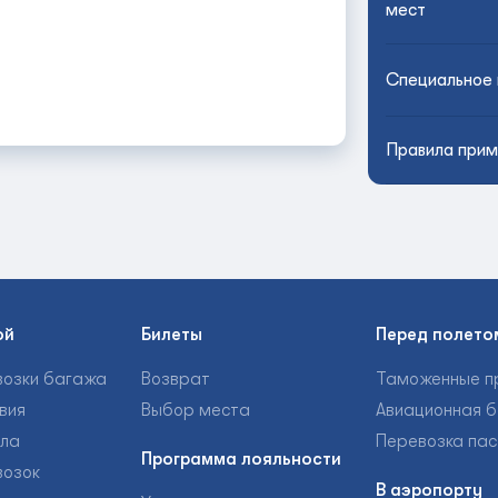
мест
Специальное 
Правила прим
ой
Билеты
Перед полето
возки багажа
Возврат
Таможенные п
вия
Выбор места
Авиационная б
ила
Перевозка па
Программа лояльности
возок
В аэропорту